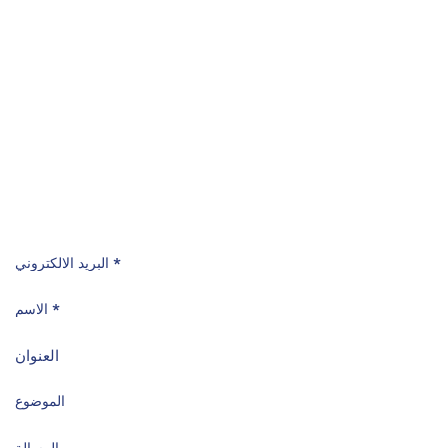
ساعات العمل
8 صباحًا - 5:30 مساءً
الأحد - الخميس
الموقع
عمــان - الأردن
ماركا الشمالية -شارع ابو القاسم الشابي - بناية رقم
8
عمان 11121 الأردن
صندوق البريد: 212065