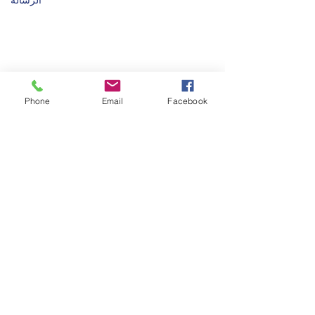
Phone
Email
Facebook
إرسال
2020 من ابتكار مجموعة خليفة للصناعات
المتطورة ذ
اشترك في موقعنا