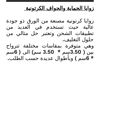
زوايا الحماية والحواف الكرتونية
زوايا كرتونية مصنعة من الورق ذو جودة
عالية حيث تستخدم في العديد من
تطبيقات الشحن وتعتبر حل مثالي من
حلول التغليف.
وهي متوفرة بمقاسات مختلفة تترواح
بين ( 3.50سم * 3.50 سم) الى ( 6سم
* 6سم ) وبأطوال عديدة حسب الطلب.
اتصل بنا
رسائل البريد الإلكتروني:
info@kalboard.com
هاتف
+
962
4888222 6