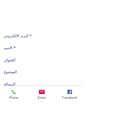
عمــان - الأردن
ماركا الشمالية -شارع ابو القاسم الشابي - بناية رقم
8
عمان 11121 الأردن
صندوق البريد: 212065
Phone
Email
Facebook