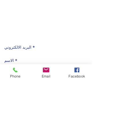
الموقع
عمــان - الأردن
ماركا الشمالية -شارع ابو القاسم الشابي - بناية رقم
8
عمان 11121 الأردن
صندوق البريد: 212065
Phone
Email
Facebook