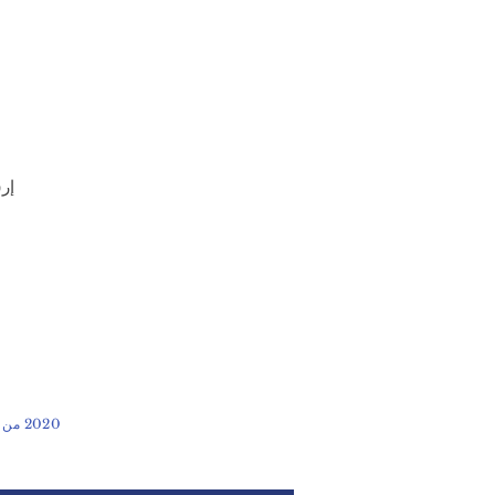
إر
2020 من ابتكار مجموعة خليفة للصناعات المتطورة ذ