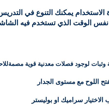
 الاستخدام یمكنك التنوع في التدر
 نفس الوقت الذي تستخدم فیه الشاشة 
 وثبات لوجود فصلات معدنیة قویة مصمةللاحم
الاختیار سرامیك او بولیستر