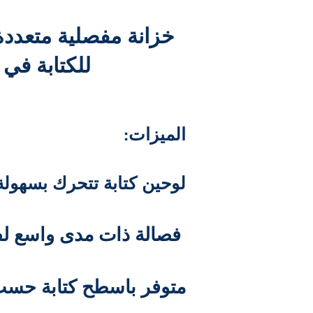
خزانة مفصلیة متعددة
للكتابة في
:المیزات
لوحین كتابة تتحرك بسھولة
فصالة ذات مدى واسع لفتح اللوح مع مستوى الجدار
متوفر باسطح كتابة حسب 