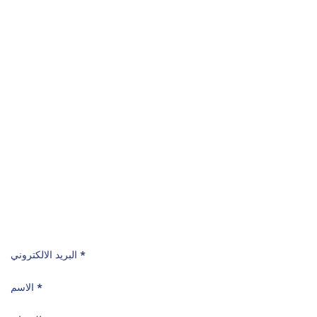
هاتف
+
962
4888222 6
ساعات العمل
8 صباحًا - 5:30 مساءً
الأحد - الخميس
الموقع
عمــان - الأردن
ماركا الشمالية -شارع ابو القاسم الشابي - بناية رقم
8
عمان 11121 الأردن
صندوق البريد: 212065